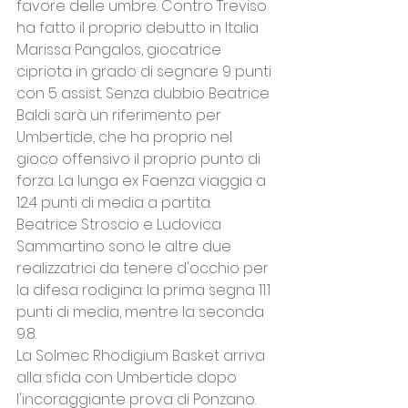
favore delle umbre. Contro Treviso 
ha fatto il proprio debutto in Italia 
Marissa Pangalos, giocatrice 
cipriota in grado di segnare 9 punti 
con 5 assist. Senza dubbio Beatrice 
Baldi sarà un riferimento per 
Umbertide, che ha proprio nel 
gioco offensivo il proprio punto di 
forza. La lunga ex Faenza viaggia a 
12.4 punti di media a partita. 
Beatrice Stroscio e Ludovica 
Sammartino sono le altre due 
realizzatrici da tenere d'occhio per 
la difesa rodigina: la prima segna 11.1 
punti di media, mentre la seconda 
9.8.
La Solmec Rhodigium Basket arriva 
alla sfida con Umbertide dopo 
l'incoraggiante prova di Ponzano. 