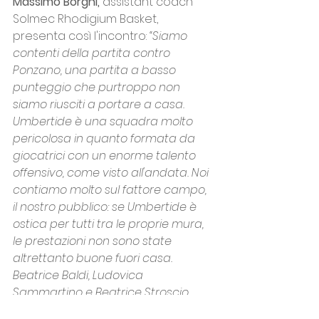
Massimo Borghi,
 assistant coach 
Solmec Rhodigium Basket, 
presenta così l'incontro: 
“Siamo 
contenti della partita contro 
Ponzano, una partita a basso 
punteggio che purtroppo non 
siamo riusciti a portare a casa. 
Umbertide è una squadra molto 
pericolosa in quanto formata da 
giocatrici con un enorme talento 
offensivo, come visto all'andata. Noi 
contiamo molto sul fattore campo, 
il nostro pubblico: se Umbertide è 
ostica per tutti tra le proprie mura, 
le prestazioni non sono state 
altrettanto buone fuori casa. 
Beatrice Baldi, Ludovica 
Sammartino e Beatrice Stroscio 
sono senza dubbio coloro da 