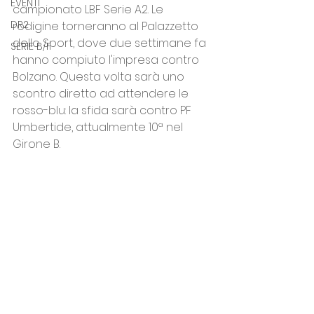
EVENTI
campionato LBF Serie A2. Le 
DR2
rodigine torneranno al Palazzetto 
dello Sport, dove due settimane fa 
SERIE B/F
hanno compiuto l'impresa contro 
Bolzano. Questa volta sarà uno 
scontro diretto ad attendere le 
rosso-blu: la sfida sarà contro PF 
Umbertide, attualmente 10ª nel 
Girone B.