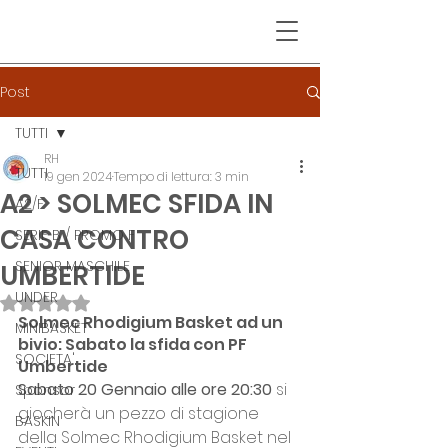
Post
TUTTI
RH
TUTTI
19 gen 2024
Tempo di lettura: 3 min
A2 > SOLMEC SFIDA IN
A2/F
CASA CONTRO
SERIE B / PROMO F
SENIOR MASCHILE
UMBERTIDE
UNDER
Valutazione NaN stelle su 5.
Solmec Rhodigium Basket ad un 
MINIBASKET
bivio: Sabato la sfida con PF 
SOCIETA'
Umbertide
Sabato 20 Gennaio alle ore 20:30
 si 
Sponsor
giocherà un pezzo di stagione 
BASKIN
della Solmec Rhodigium Basket nel 