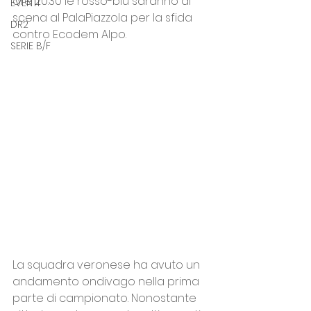
ore 20:30 le rosso-blu saranno di 
EVENTI
scena al PalaPiazzola per la sfida 
DR2
contro Ecodem Alpo.
SERIE B/F
La squadra veronese ha avuto un 
andamento ondivago nella prima 
parte di campionato. Nonostante 