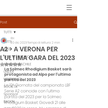
Post
TUTTI
RH
TUTTI
20 dic 2023
Tempo di lettura: 2 min
A2 > A VERONA PER
A2/F
L'ULTIMA GARA DEL 2023
SERIE B / PROMO F
SENIOR MASCHILE
Valutazione NaN stelle su 5.
La Solmec Rhodigium Basket sarà 
UNDER
protagonista ad Alpo per l'ultima 
MINIBASKET
partita del 2023
La 12ª Giornata del campionato LBF 
SOCIETA'
Serie A2 coincide con l'ultima 
Sponsor
partita del 2023 per la Solmec 
BASKIN
Rhodigium Basket. Giovedì 21 alle 