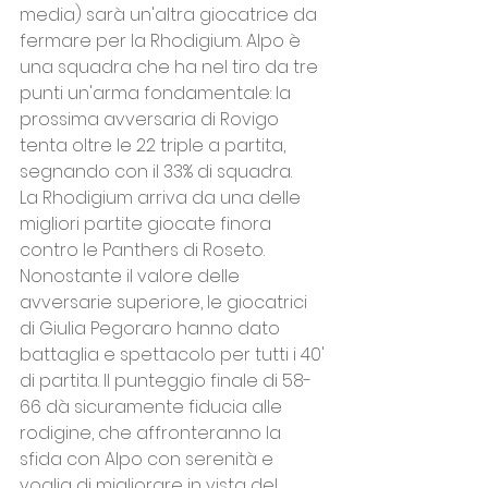
media) sarà un'altra giocatrice da 
fermare per la Rhodigium. Alpo è 
una squadra che ha nel tiro da tre 
punti un'arma fondamentale: la 
prossima avversaria di Rovigo 
tenta oltre le 22 triple a partita, 
segnando con il 33% di squadra. 
La Rhodigium arriva da una delle 
migliori partite giocate finora 
contro le Panthers di Roseto. 
Nonostante il valore delle 
avversarie superiore, le giocatrici 
di Giulia Pegoraro hanno dato 
battaglia e spettacolo per tutti i 40' 
di partita. Il punteggio finale di 58-
66 dà sicuramente fiducia alle 
rodigine, che affronteranno la 
sfida con Alpo con serenità e 
voglia di migliorare in vista del 