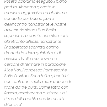
Roseto abbiamo eseguito il piano 
partita. Abbiamo giocato in 
maniera aggressiva ed abbiamo 
condotto per buona parte 
dell'incontro nonostante le nostre 
avversarie siano di un livello 
superiore. La partita con Alpo sarà 
altrettanto difficile, nonostante 
l'inaspettata sconfitta contro 
Umbertide. Il loro quintetto è di 
assoluto livello, ma dovremo 
cercare di fermare in particolare 
Alice Nori, Francesca Parmesani e 
Sofia Frustaci. Sono tutte giocatrici 
con tanti punti nelle mani, capaci di 
tirare da tre punti. Come fatto con 
Roseto, cercheremo di alzare sia il 
ritmo della partita che l'intensità 
difensiva”
.