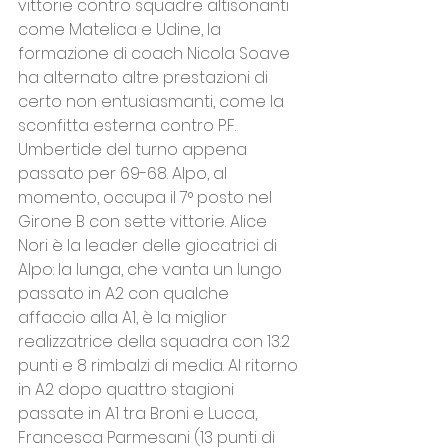
vittorie contro squadre altisonanti 
come Matelica e Udine, la 
formazione di coach Nicola Soave 
ha alternato altre prestazioni di 
certo non entusiasmanti, come la 
sconfitta esterna contro P.F. 
Umbertide del turno appena 
passato per 69-68. Alpo, al 
momento, occupa il 7° posto nel 
Girone B con sette vittorie. Alice 
Nori è la leader delle giocatrici di 
Alpo: la lunga, che vanta un lungo 
passato in A2 con qualche 
affaccio alla A1, è la miglior 
realizzatrice della squadra con 13.2 
punti e 8 rimbalzi di media. Al ritorno 
in A2 dopo quattro stagioni 
passate in A1 tra Broni e Lucca, 
Francesca Parmesani (13 punti di 